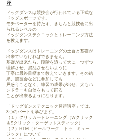
座
ドッグダンスは競技会が行われている正式な
ドッグスポーツです。
モチベーターを持たず、きちんと競技会に出
られるレベルの
ドッグダンステクニックとトレーニング方法
を教えます。
​ドッグダンスはトレーニングの土台と基礎が
出来ていなければできません。
基礎が出来たら、段階を追って犬に一つずつ
理解させ、混乱させないように
丁寧に最終目標まで教えていきます。その結
果、競技会などに参加しても
戸惑うことなく、練習の成果が出せ、犬もハ
ンドラーも自信をもって踊る
ことが出来るようになります。​
「ドッグダンステクニック習得講座」では、
3つのパートを学びます。
（１）クリッカートレーニング（Wクリック
＆Sクリック・ターゲットスティック）
（２）HTM（ヒールワーク トゥ ミュー
ジック）について